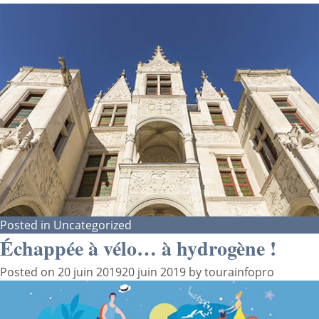
Posted in
Uncategorized
Échappée à vélo… à hydrogène !
Posted on
20 juin 2019
20 juin 2019
by
tourainfopro