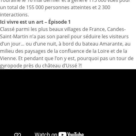
Touraine le 16 mai dernier et a généré 115 000 vues pour
un total de 155 000 personnes atteintes et 2 300
interactions.
Ici vivre est un art – Épisode 1
Classé parmi les plus beaux villages de France, Candes-
Saint-Martin n’a pas son pareil pour séduire les visiteurs
d’un jour… ou d’une nuit, à bord du bateau Amarante, au
milieu des paysages de la confluence de la Loire et de la
Vienne. Et pendant que l’on y est, pourquoi pas un tour de
gyropode près du château d’Ussé ?!