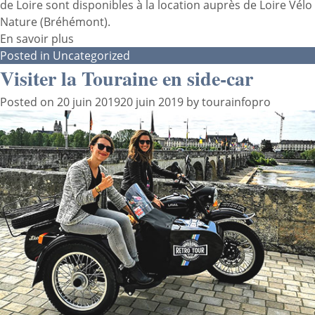
de Loire sont disponibles à la location auprès de Loire Vélo
Nature (Bréhémont).
En savoir plus
Posted in
Uncategorized
Visiter la Touraine en side-car
Posted on
20 juin 2019
20 juin 2019
by
tourainfopro