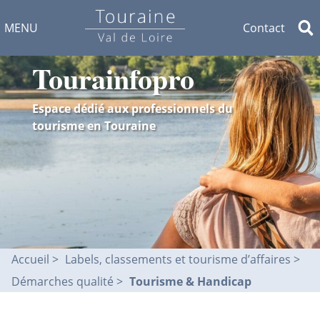
MENU
Contact
Tourainfopro
Espace dédié aux professionnels du
tourisme en Touraine
Accueil
Labels, classements et tourisme d’affaires
Démarches qualité
Tourisme & Handicap