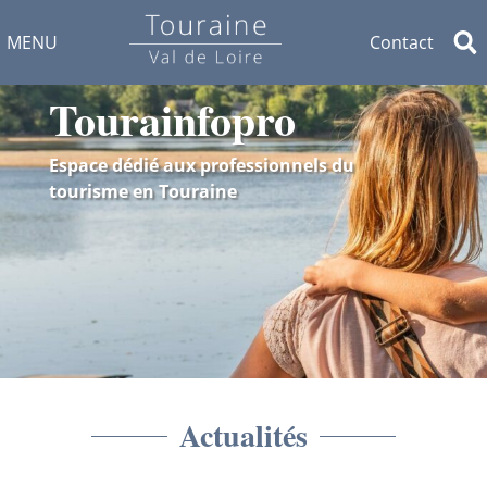
MENU
Contact
Tourainfopro
Espace dédié aux professionnels du
tourisme en Touraine
Actualités