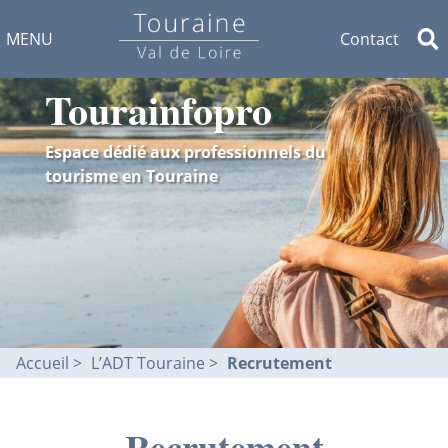
MENU
Contact
Tourainfopro
Espace dédié aux professionnels du
tourisme en Touraine
Accueil
L’ADT Touraine
Recrutement
Recrutement