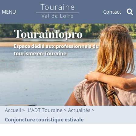
MENU
Contact
Tourainfopro
Espace dédié aux professionnels du
tourisme en Touraine
Accueil
L'ADT Touraine >
Actualités
Conjoncture touristique estivale