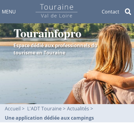
MENU
Contact
Tourainfopro
Espace dédié aux professionnels du
tourisme en Touraine
Accueil
L'ADT Touraine >
Actualités
Une application dédiée aux campings