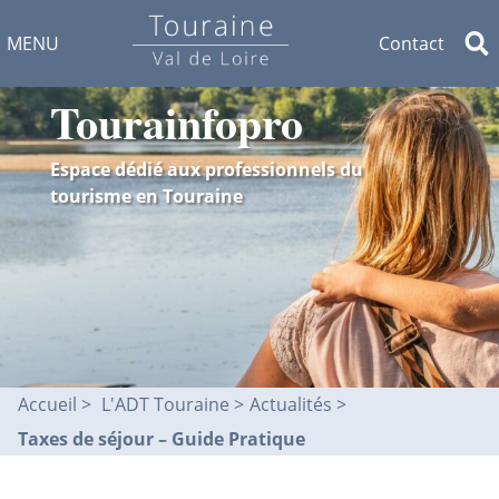
MENU
Contact
Tourainfopro
Espace dédié aux professionnels du
tourisme en Touraine
Accueil
L'ADT Touraine >
Actualités
Taxes de séjour – Guide Pratique