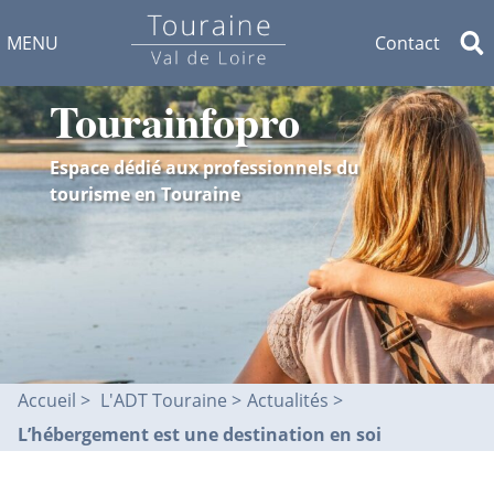
MENU
Contact
Tourainfopro
Espace dédié aux professionnels du
tourisme en Touraine
Accueil
L'ADT Touraine >
Actualités
L’hébergement est une destination en soi