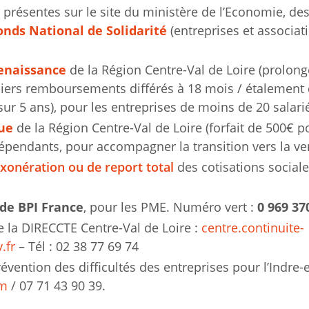
présentes sur le site du ministère de l’Economie, des
onds National de Solidarité
(entreprises et associa
enaissance
de la Région Centre-Val de Loire (prolong
iers remboursements différés à 18 mois / étalement
r 5 ans), pour les entreprises de moins de 20 salari
ue
de la Région Centre-Val de Loire (forfait de 500€ p
pendants, pour accompagner la transition vers la ven
xonération ou de report total
des cotisations social
de BPI France
, pour les PME. Numéro vert :
0 969 37
 la DIRECCTE Centre-Val de Loire :
centre.continuite-
.fr
– Tél : 02 38 77 69 74
ention des difficultés des entreprises pour l’Indre-et
om
/ 07 71 43 90 39.