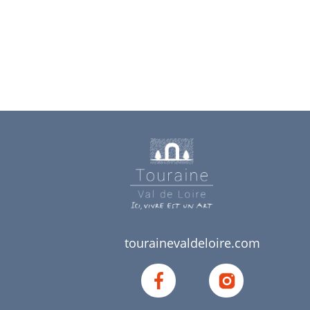
tourainevaldeloire.com
Notre
Notre
compte
compte