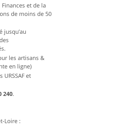
 Finances et de la
tions de moins de 50
é jusqu’au
 des
és.
our les artisans &
te en ligne)
es URSSAF et
0 240
.
-Loire :