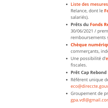
Liste des mesures
Relance, dont le
F
salariés).
Prêts du
Fonds R
30/06/2021 / prem
remboursements su
Chèque numériq
commerçants, indé
Une possibilité d’
e
fiscales.
Prêt Cap Rebond 
Référent unique de
eco@direccte.gouv
Groupement de prév
gpa.vdl@gmail.c