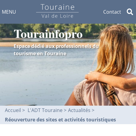
MENU
Contact
Tourainfopro
Espace dédié aux professionnels du
tourisme en Touraine
Accueil
L'ADT Touraine >
Actualités
Réouverture des sites et activités touristiques