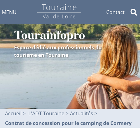
MENU
Contact
Tourainfopro
Espace dédié aux professionnels du
tourisme en Touraine
Accueil
L'ADT Touraine >
Actualités
Contrat de concession pour le camping de Cormery