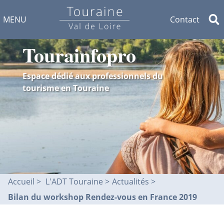
MENU
Contact
Tourainfopro
Espace dédié aux professionnels du
tourisme en Touraine
Accueil
L'ADT Touraine >
Actualités
Bilan du workshop Rendez-vous en France 2019