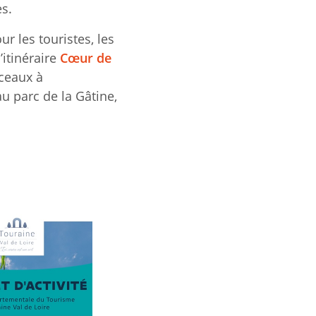
es.
r les touristes, les
’itinéraire
Cœur de
nceaux à
au parc de la Gâtine,